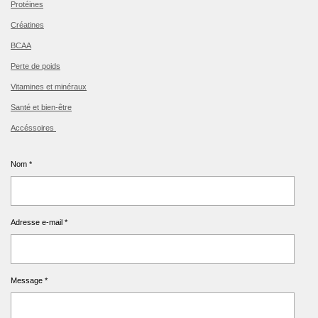
Protéines
Créatines
BCAA
Perte de poids
Vitamines et minéraux
Santé et bien-être
Accéssoires
Nom *
Adresse e-mail *
Message *