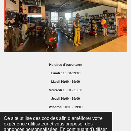
Horaires d'ouverture:
Lundi : 10:00-19:00
Mardi 10:00 - 19:00
Mercredi 10:00 - 19:00
Jeudi 10:00 - 19:00
Vendredi 10:00 - 19:00
Samedi 10:00 - 16:00
Ce site utilise des cookies afin d’améliorer votre
expérience utilisateur et vous proposer des
Dimanche Fermé
annonces personnalisées. En continuant d'utiliser
© 2025 Supremefoodshop.ch