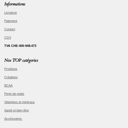
Informations
Livraison
Paiement
Contact
CGV
TVA CHE-400-948.473
Nos TOP catégories
Protéines
Créatines
BCAA
Perte de poids
Vitamines et minéraux
Santé et bien-être
Accéssoires