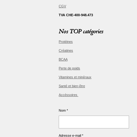
CGV
TVA CHE-400-948.473
Nos TOP catégories
Protéines
Créatines
BCAA
Perte de poids
Vitamines et minéraux
Santé et bien-être
Accéssoires
Nom *
Adresse e-mail *