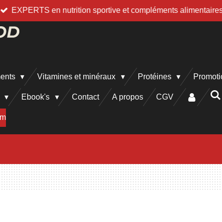
EXPERTS en nutrition sportive et compléments alimentaire
ments
Vitamines et minéraux
Protéines
Promoti
h
Ebook's
Contact
A propos
CGV
am