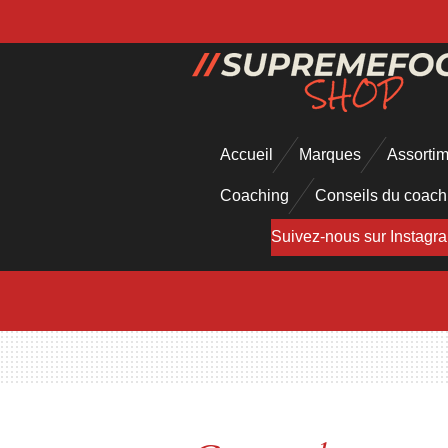
Passer
au
contenu
principal
Accueil
Marques
Assorti
Coaching
Conseils du coac
Suivez-nous sur Instagr