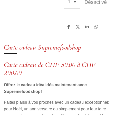
Désactivé
P
P
P
P
a
a
a
a
r
r
r
r
t
t
t
t
a
a
a
a
Carte cadeau Supremefoodshop
g
g
g
g
e
e
e
e
r
r
r
r
Carte cadeau de CHF 50.00 à CHF
200.00
Offrez le cadeau idéal dès maintenant avec
Supremefoodshop!
Faites plaisir à vos proches avec un cadeau exceptionnel:
pour Noël, un anniversaire ou simplement pour leur faire