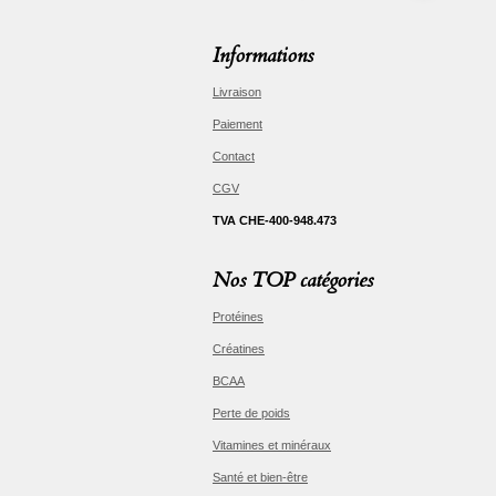
Informations
Livraison
Paiement
Contact
CGV
TVA CHE-400-948.473
Nos TOP catégories
Protéines
Créatines
BCAA
Perte de poids
Vitamines et minéraux
Santé et bien-être