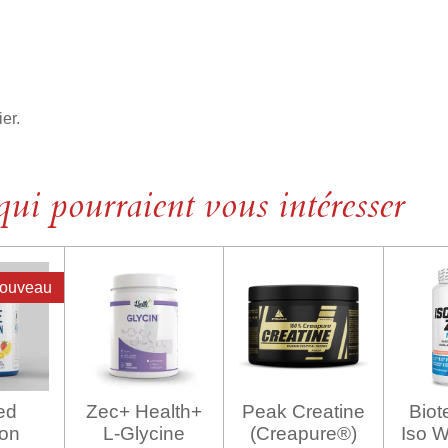
er.
qui pourraient vous intéresser
ouveau
ed
Zec+ Health+
Peak Creatine
Bio
ion
L-Glycine
(Creapure®)
Iso 