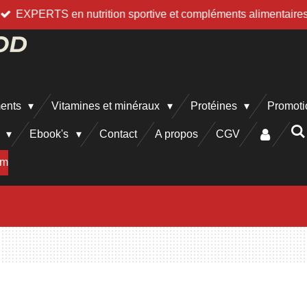
EXPERTS en nutrition sportive et compléments alimentaire
ments
Vitamines et minéraux
Protéines
Promoti
h
Ebook's
Contact
A propos
CGV
am