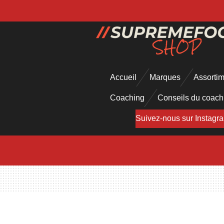
Passer
au
contenu
principal
Accueil
Marques
Assorti
Coaching
Conseils du coac
Suivez-nous sur Instagr