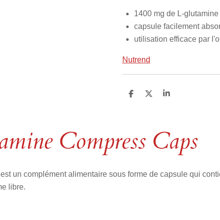
1400 mg de L-glutamine
capsule facilement abso
utilisation efficace par l
Nutrend
P
P
P
a
a
a
r
r
r
t
t
t
a
a
a
amine Compress Caps
g
g
g
e
e
e
r
r
r
st un complément alimentaire sous forme de capsule qui conti
e libre.