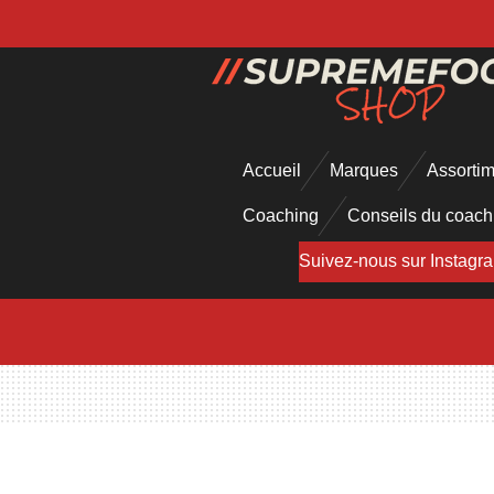
Passer
au
contenu
principal
Accueil
Marques
Assorti
Coaching
Conseils du coac
Suivez-nous sur Instagr