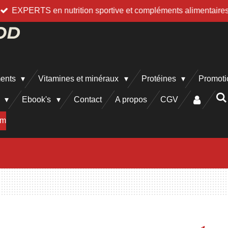
EXPERTS en nutrition sportive et compléments alimentaire
ments
Vitamines et minéraux
Protéines
Promoti
h
Ebook's
Contact
A propos
CGV
am