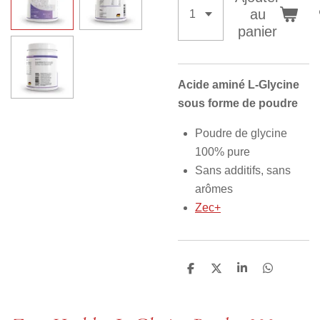
au
panier
Acide aminé L-Glycine
sous forme de poudre
Poudre de glycine
100% pure
Sans additifs, sans
arômes
Zec+
P
P
P
P
a
a
a
a
r
r
r
r
t
t
t
t
a
a
a
a