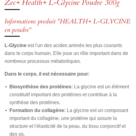
Zec+ Health+ L-Glycine Poudre 300g
g
g
g
g
e
e
e
e
r
r
r
r
Informations produit "HEALTH+ L-GLYCINE
en poudre"
L-Glycine
est l'un des acides aminés les plus courants
dans le corps humain. Elle joue un rôle important dans de
nombreux processus métaboliques.
Dans le corps, il est nécessaire pour:
Biosynthèse des protéines:
La glycine est un élément
constitutif important des protéines et contribue à la
synthèse des protéines.
Formation du collagène:
La glycine est un composant
important du collagène, une protéine qui assure la
structure et l'élasticité de la peau, du tissu conjonctif et
des os.