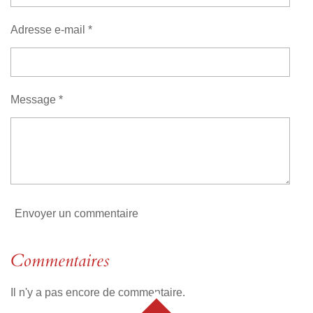
o
l
s
s
s
s
u
n
Adresse e-mail *
a
:
t
i
0
o
é
n
t
Message *
o
i
l
e
Envoyer un commentaire
Commentaires
Il n'y a pas encore de commentaire.