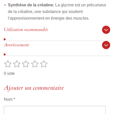
Synthèse de la créatine:
La glycine est un précurseur
de la créatine, une substance qui soutient
l'approvisionnement en énergie des muscles.
Utilisation recommandée
Avertissement
1
2
3
4
5
E
É
n
v
é
é
é
é
é
v
0 vote
o
a
t
t
t
t
t
y
l
e
o
Ajouter un commentaire
o
o
o
o
u
r
i
i
i
i
i
l
a
'
Nom *
l
l
l
l
l
t
é
v
i
e
e
e
e
e
a