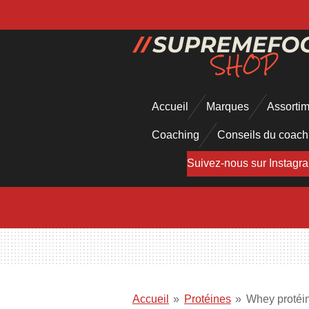
Passer
au
contenu
principal
Accueil
Marques
Assorti
Coaching
Conseils du coac
Suivez-nous sur Instagr
Accueil
»
Protéines
»
Whey protéi