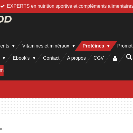
EXPERTS en nutrition sportive et compléments alimentaire
ments
Vitamines et minéraux
Protéines
Promot
h
Ebook's
Contact
A propos
CGV
am
ne