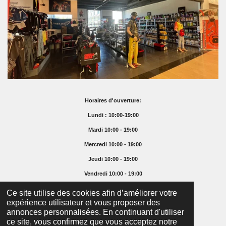
Horaires d'ouverture:
Lundi : 10:00-19:00
Mardi 10:00 - 19:00
Mercredi 10:00 - 19:00
Jeudi 10:00 - 19:00
Vendredi 10:00 - 19:00
Samedi 10:00 - 16:00
Ce site utilise des cookies afin d’améliorer votre
expérience utilisateur et vous proposer des
Dimanche Fermé
annonces personnalisées. En continuant d'utiliser
© 2025 Supremefoodshop.ch
ce site, vous confirmez que vous acceptez notre