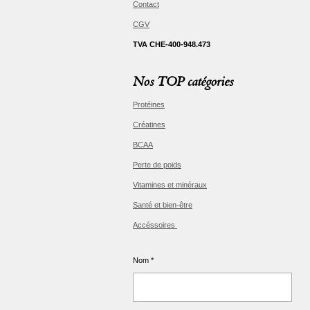
Contact
CGV
TVA CHE-400-948.473
Nos TOP catégories
Protéines
Créatines
BCAA
Perte de poids
Vitamines et minéraux
Santé et bien-être
Accéssoires
Nom *