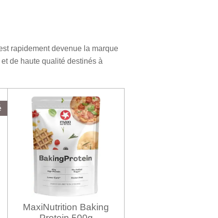
e est rapidement devenue la marque
et de haute qualité destinés à
é
MaxiNutrition Baking
Protein 500g