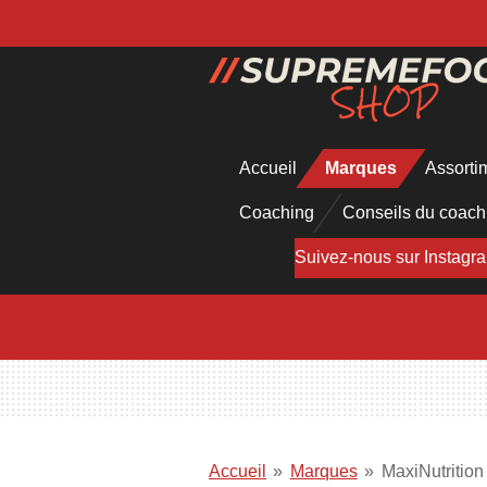
Passer
au
contenu
principal
Accueil
Marques
Assorti
Coaching
Conseils du coac
Suivez-nous sur Instagr
Accueil
»
Marques
»
MaxiNutrition