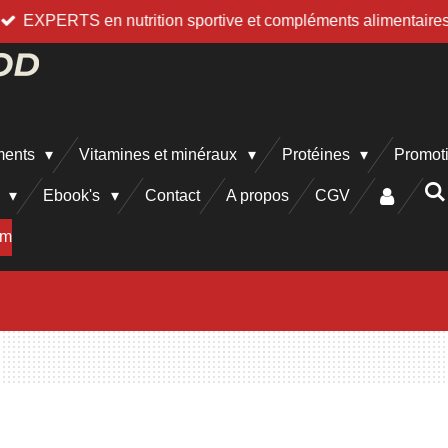
EXPERTS en nutrition sportive et compléments alimentaire
ments
Vitamines et minéraux
Protéines
Promot
h
Ebook's
Contact
A propos
CGV
am