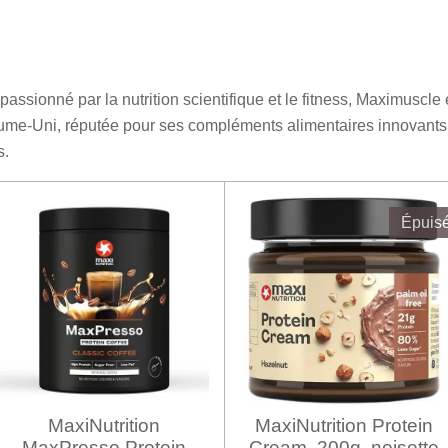
assionné par la nutrition scientifique et le fitness, Maximuscl
aume-Uni, réputée pour ses compléments alimentaires innovants 
s.
Épuis
MaxiNutrition
MaxiNutrition Protein
MaxPresso Protein
Cream, 200g, noisette