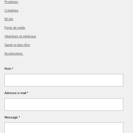
Protéines
Créatines
BCAA
Perte de poids
Vitamines et minéraux
Santé et bien-être
Accéssoires
Nom *
Adresse e-mail *
Message *