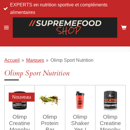
EXPERTS en nutrition sportive et compléments
Passer
alimentaires
au
contenu
principal
Accueil
»
Marques
»
Olimp Sport Nutrition
Olimp Sport Nutrition
Nouveau
Olimp
Olimp
Olimp
Olimp
Creatine
Protein
Shaker
Creatine
Monohy
Bar
Yes I
Monohy