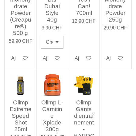
drate
Dubai
Can!
drate
Powder
Style
700ml
Powder
(Creapu
40g
250g
12,90 CHF
re®)
3,90 CHF
29,90 CHF
500 g
59,90 CHF
Ajouter au panier
Ajouter au panier
Ajouter au panier
Ajouter au pa
Olimp
Olimp L-
Olimp
Extreme
Carnitin
Gants
Speed
e
d'entraî
Shot
Xplode
nement
25ml
300g
-
HARDC