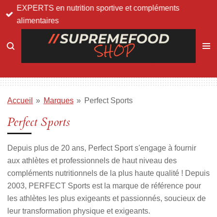
EXPERTS en nutrition sportive et compléments
Passer
alimentaires
au
contenu
principal
Accueil
»
Marques
»
Perfect Sports
Perfect Sports
Depuis plus de 20 ans, Perfect Sport s'engage à fournir
aux athlètes et professionnels de haut niveau des
compléments nutritionnels de la plus haute qualité ! Depuis
2003, PERFECT Sports est la marque de référence pour
les athlètes les plus exigeants et passionnés, soucieux de
leur transformation physique et exigeants.