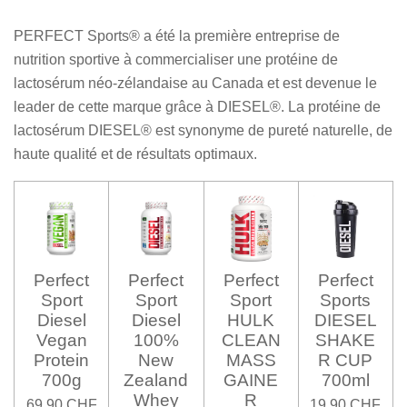
PERFECT Sports® a été la première entreprise de
nutrition sportive à commercialiser une protéine de
lactosérum néo-zélandaise au Canada et est devenue le
leader de cette marque grâce à DIESEL®. La protéine de
lactosérum DIESEL® est synonyme de pureté naturelle, de
haute qualité et de résultats optimaux.
Perfect
Perfect
Perfect
Perfect
Sport
Sport
Sport
Sports
Diesel
Diesel
HULK
DIESEL
Vegan
100%
CLEAN
SHAKE
Protein
New
MASS
R CUP
700g
Zealand
GAINE
700ml
Whey
R
69,90 CHF
19,90 CHF