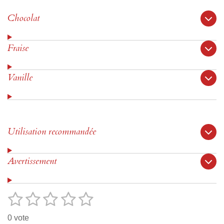
Chocolat
Fraise
Vanille
Utilisation recommandée
Avertissement
1
2
3
4
5
E
É
n
v
é
é
é
é
é
v
0 vote
o
a