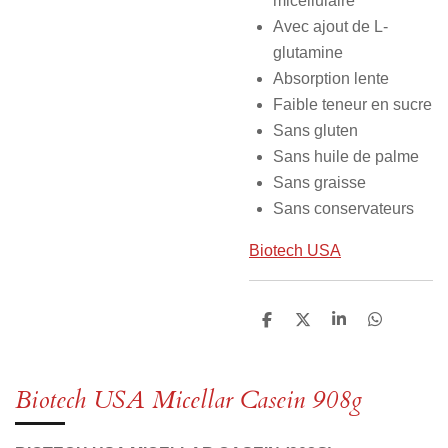
micellulaire
Avec ajout de L-
glutamine
Absorption lente
Faible teneur en sucre
Sans gluten
Sans huile de palme
Sans graisse
Sans conservateurs
Biotech USA
P
P
P
P
a
a
a
a
r
r
r
r
t
t
t
t
a
a
a
a
Biotech USA Micellar Casein 908g
g
g
g
g
e
e
e
e
r
r
r
r