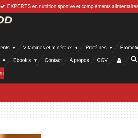
EXPERTS en nutrition sportive et compléments alimentaire
ments
Vitamines et minéraux
Protéines
Promoti
h
Ebook's
Contact
A propos
CGV
am