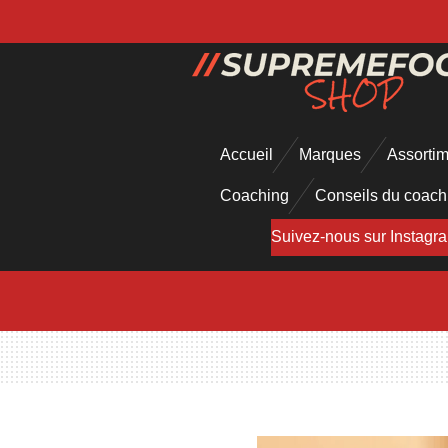
Passer
au
contenu
principal
Accueil
Marques
Assorti
Coaching
Conseils du coac
Suivez-nous sur Instagr