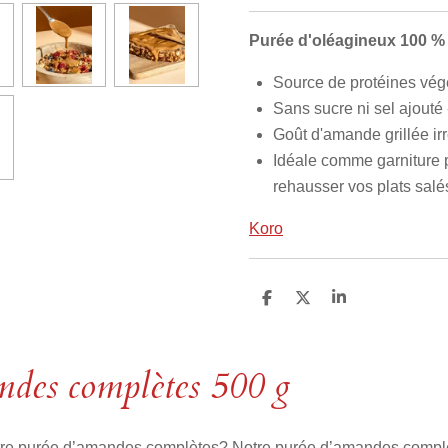
Purée d'oléagineux 100 
Source de protéines végé
Sans sucre ni sel ajouté
Goût d'amande grillée irr
Idéale comme garniture 
rehausser vos plats salé
Koro
P
P
P
a
a
a
r
r
r
t
t
t
a
a
a
ndes complètes 500 g
g
g
g
e
e
e
r
r
r
otre purée d’amandes complètes? Notre purée d’amandes comp