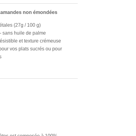
% amandes non émondées
tales (27g / 100 g)
 - sans huile de palme
ésistible et texture
crémeuse
pour vos plats sucrés
ou pour
s
lètes est composée à 100%