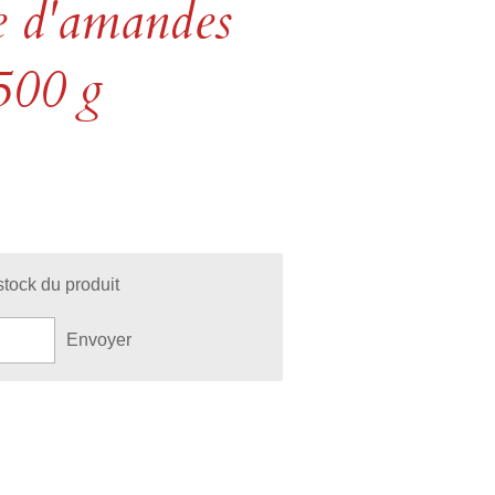
e d'amandes
500 g
stock du produit
Envoyer