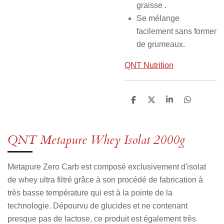
graisse .
Se mélange
facilement sans former
de grumeaux.
QNT Nutrition
P
P
P
P
a
a
a
a
r
r
r
r
t
t
t
t
a
a
a
a
QNT Metapure Whey Isolat 2000g
g
g
g
g
e
e
e
e
r
r
r
r
Metapure Zero Carb est composé exclusivement d'isolat
de whey ultra filtré grâce à son procédé de fabrication à
très basse température qui est à la pointe de la
technologie. Dépourvu de glucides et ne contenant
presque pas de lactose, ce produit est également très