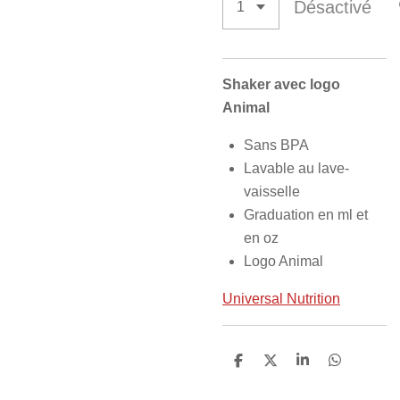
Désactivé
Shaker avec logo
Animal
Sans BPA
Lavable au lave-
vaisselle
Graduation en ml et
en oz
Logo Animal
Universal Nutrition
P
P
P
P
a
a
a
a
r
r
r
r