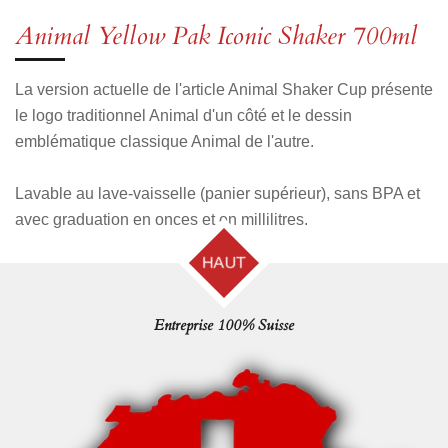
t
t
t
t
a
a
a
a
Animal Yellow Pak Iconic Shaker 700ml
g
g
g
g
e
e
e
e
r
r
r
r
La version actuelle de l'article Animal Shaker Cup présente
le logo traditionnel Animal d'un côté et le dessin
emblématique classique Animal de l'autre.
Lavable au lave-vaisselle (panier supérieur), sans BPA et
avec graduation en onces et en millilitres.
HAUT
Entreprise 100% Suisse