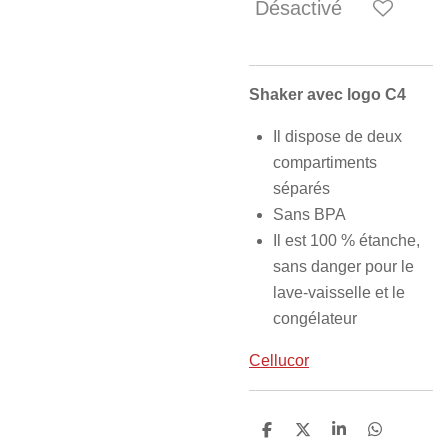
Désactivé
Shaker avec logo C4
Il dispose de deux
compartiments
séparés
Sans BPA
Il est 100 % étanche,
sans danger pour le
lave-vaisselle et le
congélateur
Cellucor
P
P
P
P