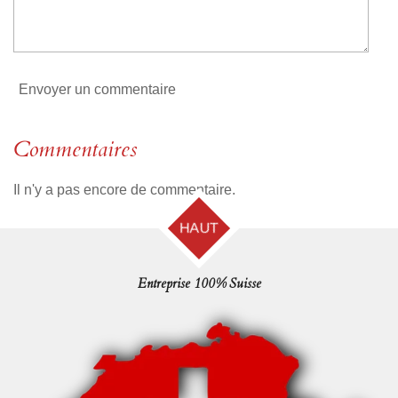
l
e
Envoyer un commentaire
Commentaires
Il n'y a pas encore de commentaire.
HAUT
Entreprise 100% Suisse