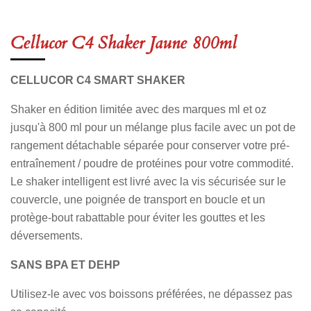
a
a
a
a
r
r
r
r
t
t
t
t
a
a
a
a
Cellucor C4 Shaker Jaune 800ml
g
g
g
g
e
e
e
e
r
r
r
r
CELLUCOR C4 SMART SHAKER
Shaker en édition limitée avec des marques ml et oz
jusqu'à 800 ml pour un mélange plus facile avec un pot de
rangement détachable séparée pour conserver votre pré-
entraînement / poudre de protéines pour votre commodité.
Le shaker intelligent est livré avec la vis sécurisée sur le
couvercle, une poignée de transport en boucle et un
protège-bout rabattable pour éviter les gouttes et les
déversements.
SANS BPA ET DEHP
Utilisez-le avec vos boissons préférées, ne dépassez pas