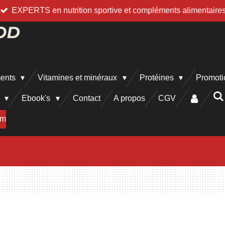
EXPERTS en nutrition sportive et compléments alimentaire
ments
Vitamines et minéraux
Protéines
Promoti
h
Ebook's
Contact
A propos
CGV
am