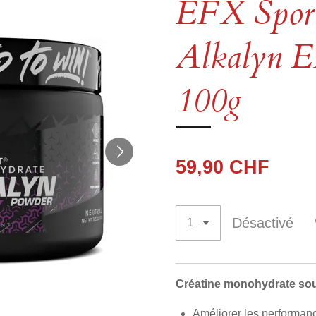
EFX Sport
Alkalyn 
100g
59,90 CHF
Désactivé
Créatine monohydrate so
Améliorer les performan