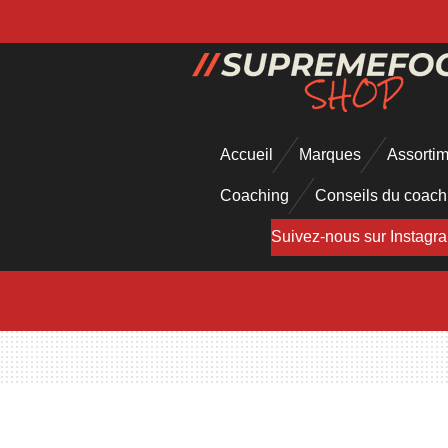
Passer
au
contenu
principal
Accueil
Marques
Assorti
Coaching
Conseils du coac
Suivez-nous sur Instagr