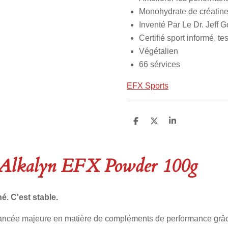
Monohydrate de créatine
Inventé Par Le Dr. Jeff G
Certifié sport informé, te
Végétalien
66 sérvices
EFX Sports
P
P
P
a
a
a
r
r
r
t
t
t
a
a
a
Alkalyn EFX Powder 100g
g
g
g
e
e
e
r
r
r
é. C'est stable.
ncée majeure en matière de compléments de performance grâce 