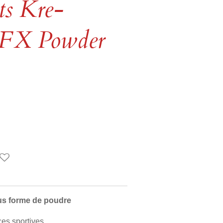
s Kre-
EFX Powder
us forme de poudre
ces sportives