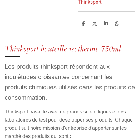
Thinksport
P
P
P
P
a
a
a
a
r
r
r
r
t
t
t
t
a
a
a
a
Thinksport bouteille isotherme 750ml
g
g
g
g
e
e
e
e
r
r
r
r
Les produits thinksport répondent aux
inquiétudes croissantes concernant les
produits chimiques utilisés dans les produits de
consommation.
Thinksport travaille avec de grands scientifiques et des
laboratoires de test pour développer ses produits. Chaque
produit suit notre mission d'entreprise d'apporter sur les
marché des produits qui sont :