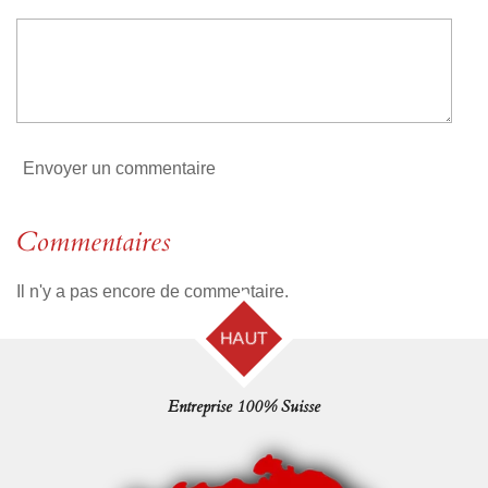
o
i
l
e
Envoyer un commentaire
Commentaires
Il n'y a pas encore de commentaire.
HAUT
Entreprise 100% Suisse