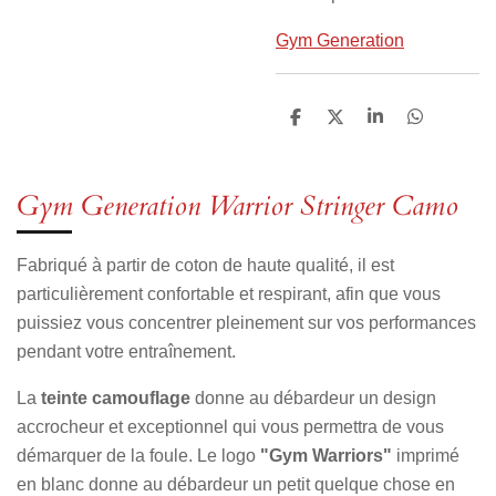
Gym Generation
P
P
P
P
a
a
a
a
r
r
r
r
t
t
t
t
a
a
a
a
Gym Generation Warrior Stringer Camo
g
g
g
g
e
e
e
e
r
r
r
r
Fabriqué à partir de coton de haute qualité, il est
particulièrement confortable et respirant, afin que vous
puissiez vous concentrer pleinement sur vos performances
pendant votre entraînement.
La
teinte camouflage
donne au débardeur un design
accrocheur et exceptionnel qui vous permettra de vous
démarquer de la foule. Le logo
"Gym Warriors"
imprimé
en blanc donne au débardeur un petit quelque chose en