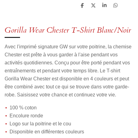
P
P
P
P
a
a
a
a
r
r
r
r
t
t
t
t
a
a
a
a
Gorilla Wear Chester T-Shirt Blanc/Noir
g
g
g
g
e
e
e
e
r
r
r
r
Avec l'imprimé signature GW sur votre poitrine, la chemise
Chester est prête à vous garder à l'aise pendant vos
activités quotidiennes. Conçu pour être porté pendant vos
entraînements et pendant votre temps libre. Le T-shirt
Gorilla Wear Chester est disponible en 4 couleurs et peut
être combiné avec tout ce qui se trouve dans votre garde-
robe. Saisissez votre chance et continuez votre vie.
100 % coton
Encolure ronde
Logo sur la poitrine et le cou
Disponible en différentes couleurs