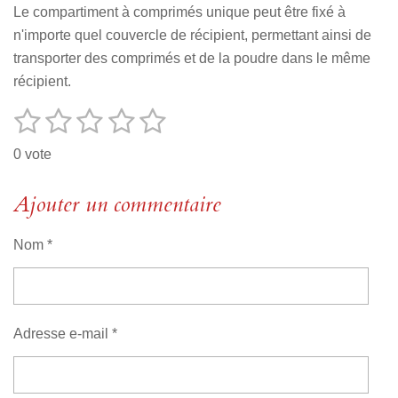
Le compartiment à comprimés unique peut être fixé à
n'importe quel couvercle de récipient, permettant ainsi de
transporter des comprimés et de la poudre dans le même
récipient.
1
2
3
4
5
E
É
n
v
é
é
é
é
é
v
0 vote
o
a
t
t
t
t
t
y
l
e
o
Ajouter un commentaire
o
o
o
o
u
r
i
i
i
i
i
l
a
'
Nom *
l
l
l
l
l
t
é
v
i
e
e
e
e
e
a
o
l
s
s
s
s
u
n
Adresse e-mail *
a
:
t
i
0
o
é