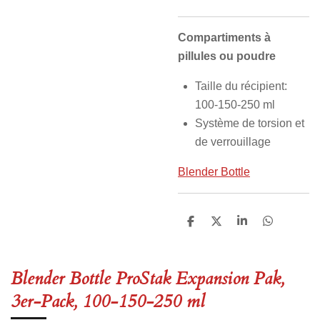
Compartiments à
pillules ou poudre
Taille du récipient:
100-150-250 ml
Système de torsion et
de verrouillage
Blender Bottle
P
P
P
P
a
a
a
a
r
r
r
r
t
t
t
t
a
a
a
a
Blender Bottle ProStak Expansion Pak,
g
g
g
g
e
e
e
e
3er-Pack, 100-150-250 ml
r
r
r
r