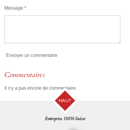
n
t
Message *
o
i
l
e
Envoyer un commentaire
Commentaires
Il n'y a pas encore de commentaire.
HAUT
Entreprise 100% Suisse