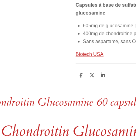
Capsules à base de sulfat
glucosamine
605mg de glucosamine 
400mg de chondroÏtine 
Sans aspartame, sans OG
Biotech USA
P
P
P
a
a
a
r
r
r
t
t
t
a
a
a
droitin Glucosamine 60 capsul
g
g
g
e
e
e
r
r
r
Chondroitin Glucosami