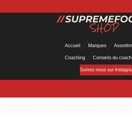
Passer
au
contenu
principal
Accueil
Marques
Assorti
Coaching
Conseils du coac
Suivez-nous sur Instagr