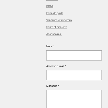
BCAA
Perte de poids
Vitamines et minéraux
Santé et bien-être
Accéssoires
Nom *
Adresse e-mail *
Message *