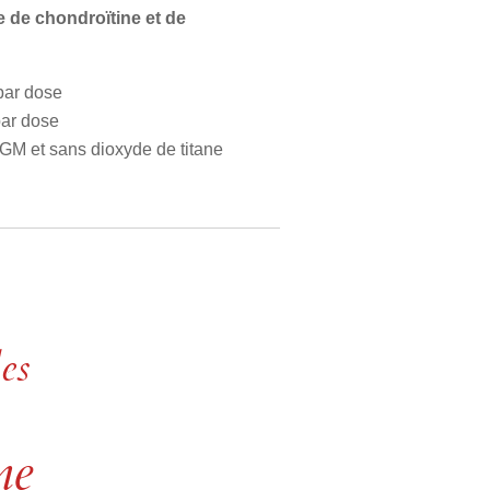
e de chondroïtine et de
par dose
par dose
M et sans dioxyde de titane
es
ne