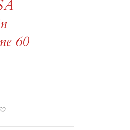
USA
in
ne 60