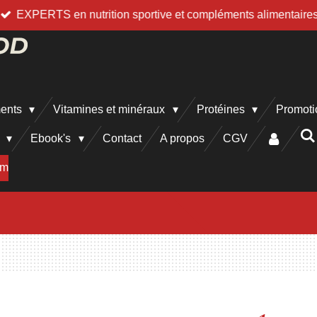
EXPERTS en nutrition sportive et compléments alimentaire
ments
Vitamines et minéraux
Protéines
Promoti
h
Ebook's
Contact
A propos
CGV
am