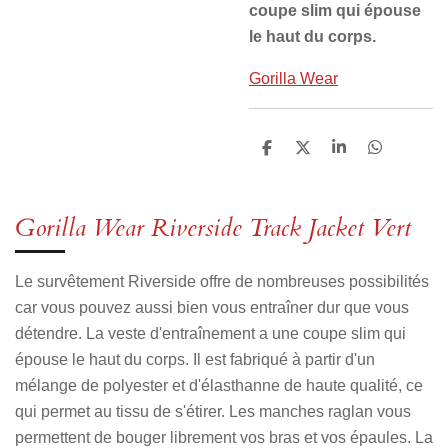
coupe slim qui épouse
le haut du corps.
Gorilla Wear
P
P
P
P
a
a
a
a
r
r
r
r
t
t
t
t
a
a
a
a
Gorilla Wear Riverside Track Jacket Vert
g
g
g
g
e
e
e
e
r
r
r
r
Le survêtement Riverside offre de nombreuses possibilités
car vous pouvez aussi bien vous entraîner dur que vous
détendre. La veste d'entraînement a une coupe slim qui
épouse le haut du corps. Il est fabriqué à partir d'un
mélange de polyester et d'élasthanne de haute qualité, ce
qui permet au tissu de s'étirer. Les manches raglan vous
permettent de bouger librement vos bras et vos épaules. La