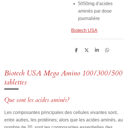
5050mg d'acides
aminés par dose
journalière
Biotech USA
P
P
P
P
a
a
a
a
r
r
r
r
t
t
t
t
a
a
a
a
Biotech USA Mega Amino 100/300/500
g
g
g
g
e
e
e
e
tablettes
r
r
r
r
Que sont les acides aminés?
Les composantes principales des cellules vivantes sont,
entre autres, les protéines; alors que les acides aminés, au
nombre de 20, sont les composantes essentielles des