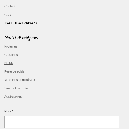
Contact
CGV
TVA CHE-400-948.473
Nos TOP catégories
Protéines
Créatines
BCAA
Perte de poids
Vitamines et minéraux
Santé et bien-être
Accéssoires
Nom *