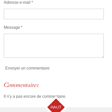
n
Adresse e-mail *
a
:
t
i
0
o
é
n
t
Message *
o
i
l
e
Envoyer un commentaire
Commentaires
Il n'y a pas encore de commentaire.
HAUT