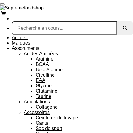
Passer
au
contenu
principal
Accueil
Marques
Assortiments
Acides Aminées
Arginine
BCAA
Beta Alanine
Citrulline
EAA
Glycine
Glutamine
Taurine
Articulations
Collagène
Accessoires
Ceintures de levage
Gants
Sac de sport