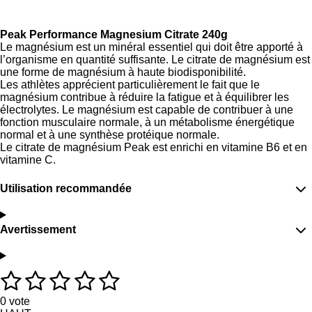
r
r
r
r
t
t
t
t
a
a
a
a
Peak Performance Magnesium Citrate 240g
g
g
g
g
Le magnésium est un minéral essentiel qui doit être apporté à
e
e
e
e
l’organisme en quantité suffisante. Le citrate de magnésium est
r
r
r
r
une forme de magnésium à haute biodisponibilité.
Les athlètes apprécient particulièrement le fait que le
magnésium contribue à réduire la fatigue et à équilibrer les
électrolytes. Le magnésium est capable de contribuer à une
fonction musculaire normale, à un métabolisme énergétique
normal et à une synthèse protéique normale.
Le citrate de magnésium Peak est enrichi en vitamine B6 et en
vitamine C.
Utilisation recommandée
Avertissement
1
2
3
4
5
É
E
v
n
é
é
é
é
é
a
v
0 vote