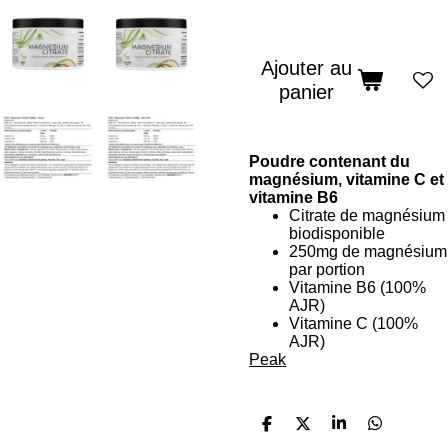
Ajouter au
panier
Poudre contenant du
magnésium, vitamine C et
vitamine B6
Citrate de magnésium
biodisponible
250mg de magnésium
par portion
Vitamine B6 (100%
AJR)
Vitamine C (100%
AJR)
Peak
P
P
P
P
a
a
a
a