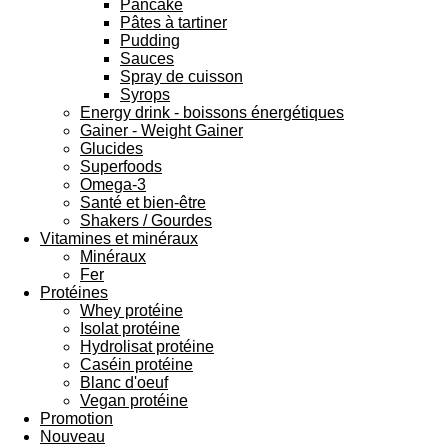
Pancake
Pâtes à tartiner
Pudding
Sauces
Spray de cuisson
Syrops
Energy drink - boissons énergétiques
Gainer - Weight Gainer
Glucides
Superfoods
Omega-3
Santé et bien-être
Shakers / Gourdes
Vitamines et minéraux
Minéraux
Fer
Protéines
Whey protéine
Isolat protéine
Hydrolisat protéine
Caséin protéine
Blanc d'oeuf
Vegan protéine
Promotion
Nouveau