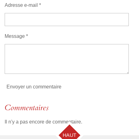
s
s
s
s
u
n
Adresse e-mail *
a
:
t
i
0
o
é
n
t
Message *
o
i
l
e
Envoyer un commentaire
Commentaires
Il n'y a pas encore de commentaire.
HAUT