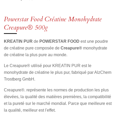
a
a
a
a
r
r
r
r
t
t
t
t
a
a
a
a
Powerstar Food Créatine Monohydrate
g
g
g
g
e
e
e
e
Creapure® 500g
r
r
r
r
KREATIN PUR
de
POWERSTAR FOOD
est une poudre
de créatine pure composée de
Creapure®
monohydrate
de créatine la plus pure au monde.
Le Creapure® utilisé pour KREATIN PUR est le
monohydrate de créatine le plus pur, fabriqué par AlzChem
Trostberg GmbH.
Creapure®. représente les normes de production les plus
élevées, la qualité des matières premières, la compatibilité
et la pureté sur le marché mondial. Parce que meilleure est
la qualité, meilleur est l'effet.