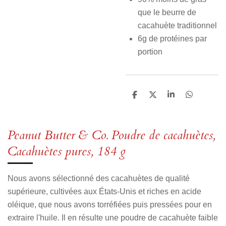
que le beurre de
cacahuète traditionnel
6g de protéines par
portion
P
P
P
P
a
a
a
a
r
r
r
r
t
t
t
t
a
a
a
a
Peanut Butter & Co. Poudre de cacahuètes,
g
g
g
g
e
e
e
e
Cacahuètes pures, 184 g
r
r
r
r
Nous avons sélectionné des cacahuètes de qualité
supérieure, cultivées aux États-Unis et riches en acide
oléique, que nous avons torréfiées puis pressées pour en
extraire l'huile. Il en résulte une poudre de cacahuète faible