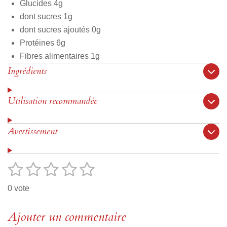
Glucides 4g
dont sucres 1g
dont sucres ajoutés 0g
Protéines 6g
Fibres alimentaires 1g
Ingrédients
Utilisation recommandée
Avertissement
1
2
3
4
5
E
É
n
v
é
é
é
é
é
v
0 vote
o
a
t
t
t
t
t
y
l
e
o
Ajouter un commentaire
o
o
o
o
u
r