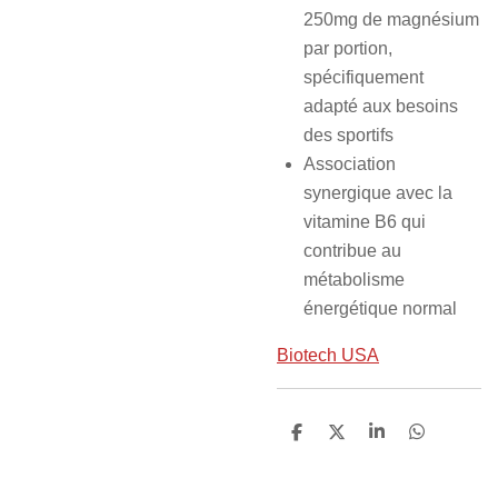
250mg de magnésium
par portion,
spécifiquement
adapté aux besoins
des sportifs
Association
synergique avec la
vitamine B6 qui
contribue au
métabolisme
énergétique normal
Biotech USA
P
P
P
P
a
a
a
a
r
r
r
r
t
t
t
t