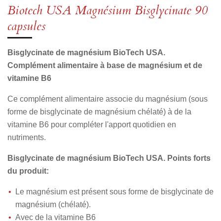
a
a
a
a
Biotech USA Magnésium Bisglycinate 90
g
g
g
g
e
e
e
e
capsules
r
r
r
r
Bisglycinate de magnésium BioTech USA.
Complément alimentaire à base de magnésium et de
vitamine B6
Ce complément alimentaire associe du magnésium (sous
forme de bisglycinate de magnésium chélaté) à de la
vitamine B6 pour compléter l'apport quotidien en
nutriments.
Bisglycinate de magnésium BioTech USA. Points forts
du produit:
Le magnésium est présent sous forme de bisglycinate de
magnésium (chélaté).
Avec de la vitamine B6