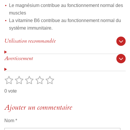
Le magnésium contribue au fonctionnement normal des
muscles
La vitamine B6 contribue au fonctionnement normal du
système immunitaire.
Utilisation recommandée
Avertissement
1
2
3
4
5
E
É
n
v
é
é
é
é
é
v
0 vote
o
a
t
t
t
t
t
y
l
e
o
Ajouter un commentaire
o
o
o
o
u
r
i
i
i
i
i
l
a
'
Nom *
l
l
l
l
l
t
é