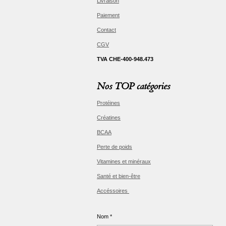
Livraison
Paiement
Contact
CGV
TVA CHE-400-948.473
Nos TOP catégories
Protéines
Créatines
BCAA
Perte de poids
Vitamines et minéraux
Santé et bien-être
Accéssoires
Nom *