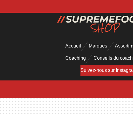
Passer
au
contenu
principal
Accueil
Marques
Assorti
Coaching
Conseils du coac
Suivez-nous sur Instagr