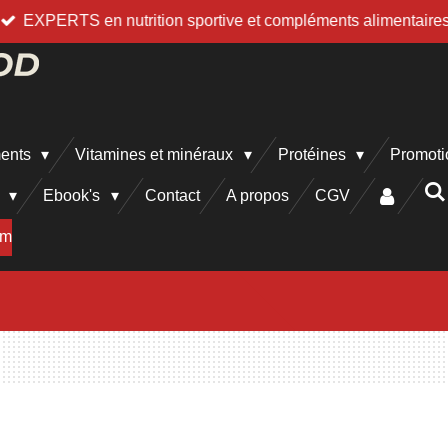
EXPERTS en nutrition sportive et compléments alimentaire
ments
Vitamines et minéraux
Protéines
Promoti
h
Ebook's
Contact
A propos
CGV
am