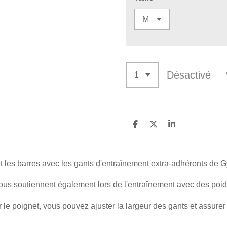
Désactivé
P
P
P
a
a
a
r
r
r
t
t
t
a
a
a
 et les barres avec les gants d'entraînement extra-adhérents de
g
g
g
e
e
e
r
r
r
us soutiennent également lors de l'entraînement avec des poid
r le poignet, vous pouvez ajuster la largeur des gants et assurer