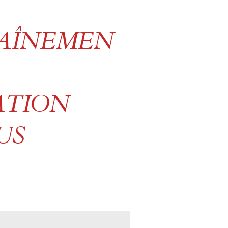
AÎNEMEN
ATION
US