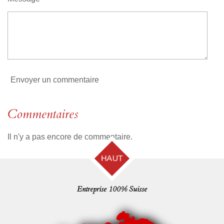
o
i
l
e
Envoyer un commentaire
Commentaires
Il n'y a pas encore de commentaire.
HAUT
Entreprise 100% Suisse