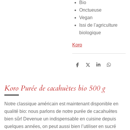
Bio
Onctueuse
Vegan
Issi de l'agriculture
biologique
Koro
P
P
P
P
a
a
a
a
r
r
r
r
t
t
t
t
a
a
a
a
Koro Purée de cacahuètes bio 500 g
g
g
g
g
e
e
e
e
r
r
r
r
Notre classique américain est maintenant disponible en
qualité bio: nous parlons de notre purée de cacahuètes
bien sûr! Devenue un indispensable en cuisine depuis
quelques années, on peut aussi bien l’utiliser en sucré