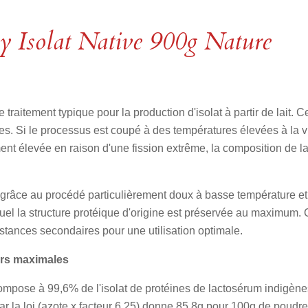
r
r
r
t
t
t
a
a
a
Isolat Native 900g Nature
g
g
g
e
e
e
r
r
r
 traitement typique pour la production d'isolat à partir de lait.
tes. Si le processus est coupé à des températures élevées à la v
ement élevée en raison d'une fission extrême, la composition de 
âce au procédé particulièrement doux à basse température et à u
equel la structure protéique d'origine est préservée au maximum.
stances secondaires pour une utilisation optimale.
urs maximales
ompose à 99,6% de l'isolat de protéines de lactosérum indigènes.
ar la loi (azote x facteur 6,25) donne 85,8g pour 100g de poudre 