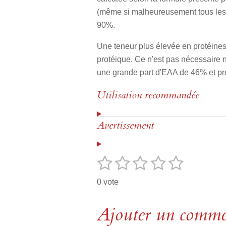
(même si malheureusement tous les f
90%.
Une teneur plus élevée en protéines
protéique. Ce n'est pas nécessaire no
une grande part d'EAA de 46% et pr
Utilisation recommandée
Avertissement
1
2
3
4
5
E
É
n
v
é
é
é
é
é
v
0 vote
o
a
t
t
t
t
t
y
l
e
o
Ajouter un comme
o
o
o
o
u
r
l