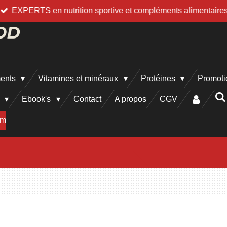
EXPERTS en nutrition sportive et compléments alimentaire
ments
Vitamines et minéraux
Protéines
Promoti
h
Ebook's
Contact
A propos
CGV
am