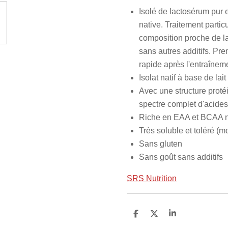
Isolé de lactosérum pur e
native. Traitement parti
composition proche de la
sans autres additifs. Pr
rapide après l'entraîneme
Isolat natif à base de lai
Avec une structure proté
spectre complet d'acide
Riche en EAA et BCAA n
Très soluble et toléré (
Sans gluten
Sans goût sans additifs
SRS Nutrition
P
P
P
a
a
a