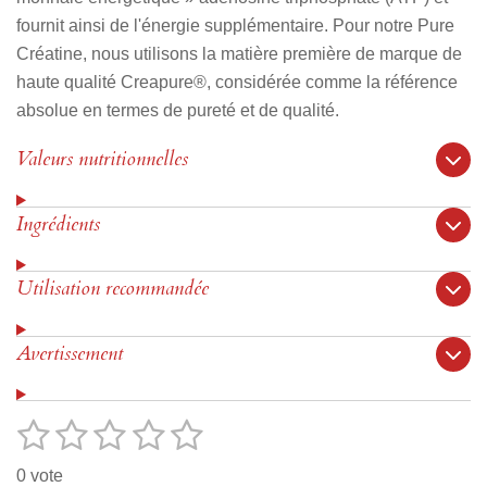
fournit ainsi de l'énergie supplémentaire. Pour notre Pure
Créatine, nous utilisons la matière première de marque de
haute qualité Creapure®, considérée comme la référence
absolue en termes de pureté et de qualité.
Valeurs nutritionnelles
Ingrédients
Utilisation recommandée
Avertissement
1
2
3
4
5
E
É
n
v
é
é
é
é
é
v
0 vote
o