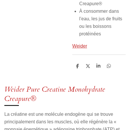
Creapure®
À consommer dans
l'eau, les jus de fruits
ou les boissons
protéinées
Weider
P
P
P
P
a
a
a
a
r
r
r
r
t
t
t
t
a
a
a
a
Weider Pure Creatine Monohydrate
g
g
g
g
e
e
e
e
Creapure®
r
r
r
r
La créatine est une molécule endogène qui se trouve
principalement dans les muscles, où elle régénère la «
monnaie énergétique » adénosine triphosphate (ATP) et