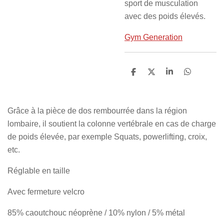
sport de musculation
avec des poids élevés.
Gym Generation
P
P
P
P
a
a
a
a
r
r
r
r
t
t
t
t
a
a
a
a
Grâce à la pièce de dos rembourrée dans la région
g
g
g
g
e
e
e
e
lombaire, il soutient la colonne vertébrale en cas de charge
r
r
r
r
de poids élevée, par exemple Squats, powerlifting, croix,
etc.
Réglable en taille
Avec fermeture velcro
85% caoutchouc néoprène / 10% nylon / 5% métal