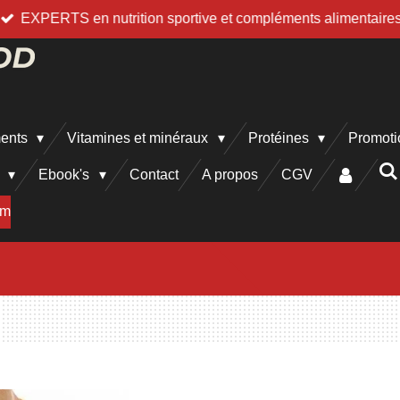
EXPERTS en nutrition sportive et compléments alimentaire
ments
Vitamines et minéraux
Protéines
Promoti
h
Ebook's
Contact
A propos
CGV
am