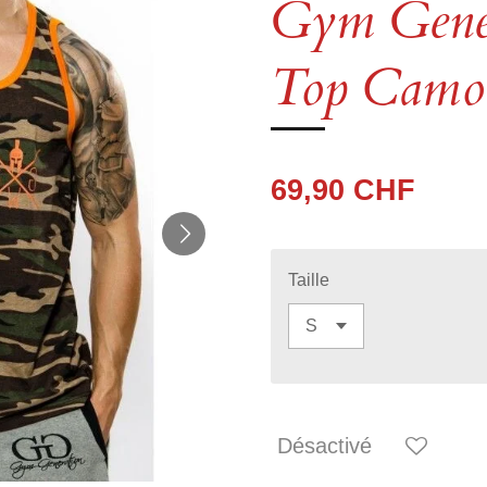
Gym Gener
Top Camo
69,90 CHF
Taille
Désactivé