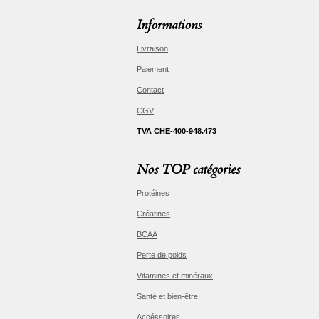
Informations
Livraison
Paiement
Contact
CGV
TVA CHE-400-948.473
Nos TOP catégories
Protéines
Créatines
BCAA
Perte de poids
Vitamines et minéraux
Santé et bien-être
Accéssoires