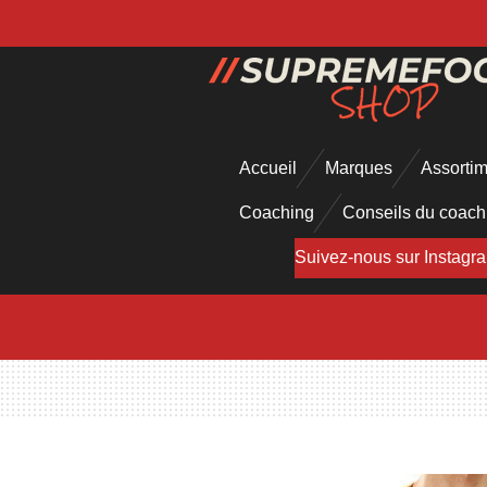
Passer
au
contenu
principal
Accueil
Marques
Assorti
Coaching
Conseils du coac
Suivez-nous sur Instagr