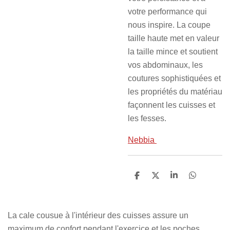
votre performance qui
nous inspire. La coupe
taille haute met en valeur
la taille mince et soutient
vos abdominaux, les
coutures sophistiquées et
les propriétés du matériau
façonnent les cuisses et
les fesses.
Nebbia
P
P
P
P
a
a
a
a
r
r
r
r
t
t
t
t
a
a
a
a
La cale cousue à l'intérieur des cuisses assure un
g
g
g
g
e
e
e
e
maximum de confort pendant l'exercice et les poches