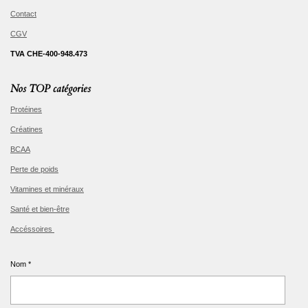
Contact
CGV
TVA CHE-400-948.473
Nos TOP catégories
Protéines
Créatines
BCAA
Perte de poids
Vitamines et minéraux
Santé et bien-être
Accéssoires
Nom *