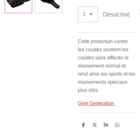
Désactivé
Cette protection contre
les coudes soutient les
coudes sans affecter le
mouvement normal et
rend ainsi les sports et les
mouvements spéciaux
plus sûrs.
Gym Generation
P
P
P
P
a
a
a
a
r
r
r
r