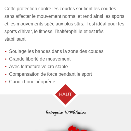
t
t
t
t
a
a
a
a
Cette protection contre les coudes soutient les coudes
g
g
g
g
e
e
e
e
sans affecter le mouvement normal et rend ainsi les sports
r
r
r
r
et les mouvements spéciaux plus sûrs. Il est idéal pour les
sports d'hiver, le fitness, l'haltérophilie et est très
stabilisant.
Soulage les bandes dans la zone des coudes
Grande liberté de mouvement
Avec fermeture velcro stable
Compensation de force pendant le sport
Caoutchouc néoprène
HAUT
Entreprise 100% Suisse