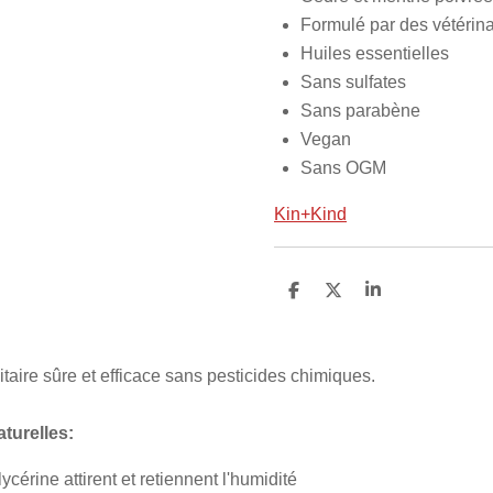
Formulé par des vétérin
Huiles essentielles
Sans sulfates
Sans parabène
Vegan
Sans OGM
Kin+Kind
P
P
P
a
a
a
r
r
r
t
t
t
a
a
a
itaire sûre et efficace sans pesticides chimiques.
g
g
g
e
e
e
r
r
r
aturelles:
glycérine attirent et retiennent l'humidité