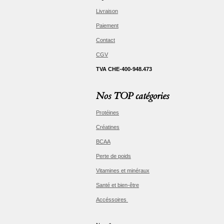
Livraison
Paiement
Contact
CGV
TVA CHE-400-948.473
Nos TOP catégories
Protéines
Créatines
BCAA
Perte de poids
Vitamines et minéraux
Santé et bien-être
Accéssoires