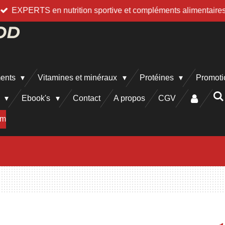
EXPERTS en nutrition sportive et compléments alimentaire
ments
Vitamines et minéraux
Protéines
Promoti
h
Ebook's
Contact
A propos
CGV
am