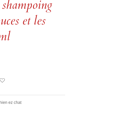
 shampoing
uces et les
4ml
hien ez chat
e