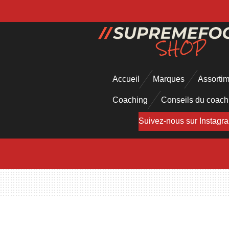
Passer
au
contenu
principal
Accueil
Marques
Assorti
Coaching
Conseils du coac
Suivez-nous sur Instagr