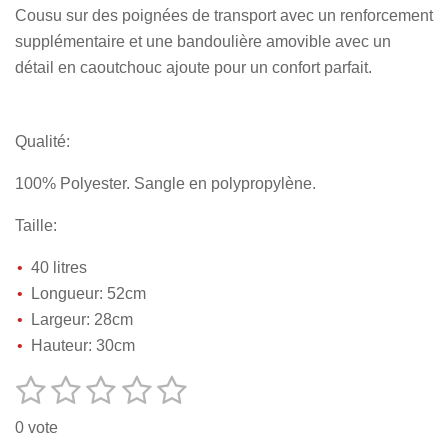
Cousu sur des poignées de transport avec un renforcement
supplémentaire et une bandoulière amovible avec un
détail en caoutchouc ajoute pour un confort parfait.
Qualité:
100% Polyester. Sangle en polypropylène.
Taille:
40 litres
Longueur: 52cm
Largeur: 28cm
Hauteur: 30cm
1
2
3
4
5
E
É
n
v
é
é
é
é
é
v
0 vote
o
a