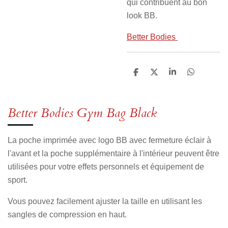
qui contribuent au bon
look BB.
Better Bodies
P
P
P
P
a
a
a
a
r
r
r
r
t
t
t
t
a
a
a
a
Better Bodies Gym Bag Black
g
g
g
g
e
e
e
e
r
r
r
r
La poche imprimée avec logo BB avec fermeture éclair à
l'avant et la poche supplémentaire à l'intérieur peuvent être
utilisées pour votre effets personnels et équipement de
sport.
Vous pouvez facilement ajuster la taille en utilisant les
sangles de compression en haut.