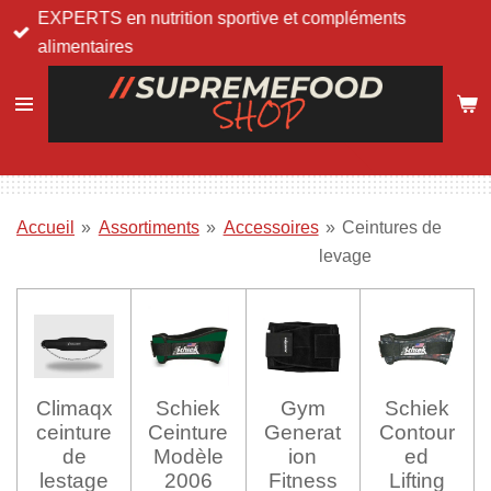
EXPERTS en nutrition sportive et compléments
Passer
alimentaires
au
contenu
principal
Accueil
»
Assortiments
»
Accessoires
»
Ceintures de
levage
Climaqx
Schiek
Gym
Schiek
ceinture
Ceinture
Generat
Contour
de
Modèle
ion
ed
lestage
2006
Fitness
Lifting