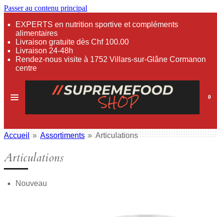
Passer au contenu principal
EXPERTS en nutrition sportive et compléments
alimentaires
Livraison gratuite dès Chf 100.00
Livraison 24-48h
Rendez-nous visite à 1752 Villars-sur-Glâne Cormanon
centre
0
Accueil
»
Assortiments
»
Articulations
Articulations
Nouveau