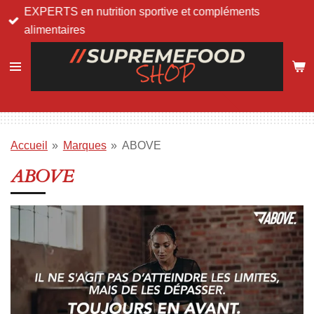
EXPERTS en nutrition sportive et compléments
Passer
alimentaires
au
contenu
principal
Accueil
»
Marques
»
ABOVE
ABOVE