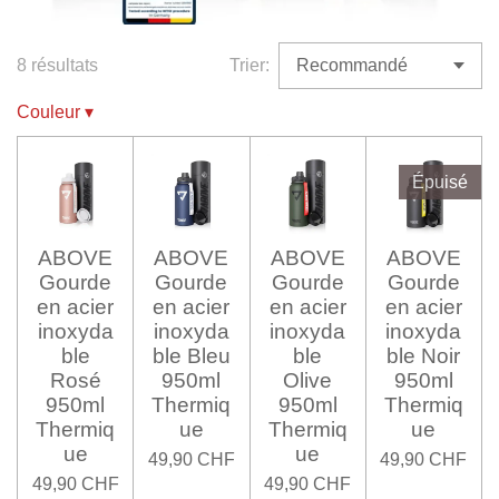
8 résultats
Trier:
Couleur
▾
Épuisé
ABOVE
ABOVE
ABOVE
ABOVE
Gourde
Gourde
Gourde
Gourde
en acier
en acier
en acier
en acier
inoxyda
inoxyda
inoxyda
inoxyda
ble
ble Bleu
ble
ble Noir
Rosé
950ml
Olive
950ml
950ml
Thermiq
950ml
Thermiq
Thermiq
ue
Thermiq
ue
ue
ue
49,90 CHF
49,90 CHF
49,90 CHF
49,90 CHF