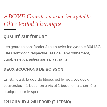
a
a
a
a
r
r
r
r
t
t
t
t
a
a
a
a
ABOVE Gourde en acier inoxydable
g
g
g
g
e
e
e
e
Olive 950ml Thermique
r
r
r
r
QUALITÉ SUPÉRIEURE
Les gourdes sont fabriquées en acier inoxydable 30418/8.
Elles sont donc respectueuses de l’environnement,
durables et garanties sans plastifiants.
DEUX BOUCHONS DE BOISSON
En standard, la gourde fitness est livrée avec deux
couvercles – 1 bouchon à vis et 1 bouchon à charnière
pratique pour le sport.
12H CHAUD & 24H FROID (THERMO)