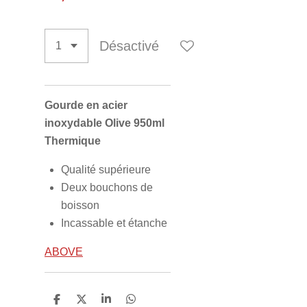
Désactivé
Gourde en acier
inoxydable Olive 950ml
Thermique
Qualité supérieure
Deux bouchons de
boisson
Incassable et étanche
ABOVE
P
P
P
P