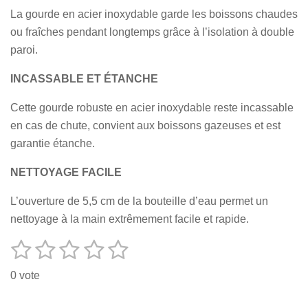
La gourde en acier inoxydable garde les boissons chaudes
ou fraîches pendant longtemps grâce à l’isolation à double
paroi.
INCASSABLE ET ÉTANCHE
Cette gourde robuste en acier inoxydable reste incassable
en cas de chute, convient aux boissons gazeuses et est
garantie étanche.
NETTOYAGE FACILE
L’ouverture de 5,5 cm de la bouteille d’eau permet un
nettoyage à la main extrêmement facile et rapide.
1
2
3
4
5
E
É
n
v
é
é
é
é
é
v
0 vote
o
a
t
t
t
t
t
y
l
e