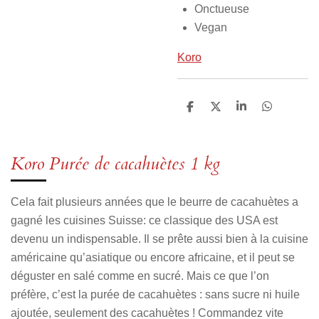
Onctueuse
Vegan
Koro
P
P
P
P
a
a
a
a
r
r
r
r
t
t
t
t
a
a
a
a
Koro Purée de cacahuètes 1 kg
g
g
g
g
e
e
e
e
r
r
r
r
Cela fait plusieurs années que le beurre de cacahuètes a
gagné les cuisines Suisse: ce classique des USA est
devenu un indispensable. Il se prête aussi bien à la cuisine
américaine qu’asiatique ou encore africaine, et il peut se
déguster en salé comme en sucré. Mais ce que l’on
préfère, c’est la purée de cacahuètes : sans sucre ni huile
ajoutée, seulement des cacahuètes ! Commandez vite