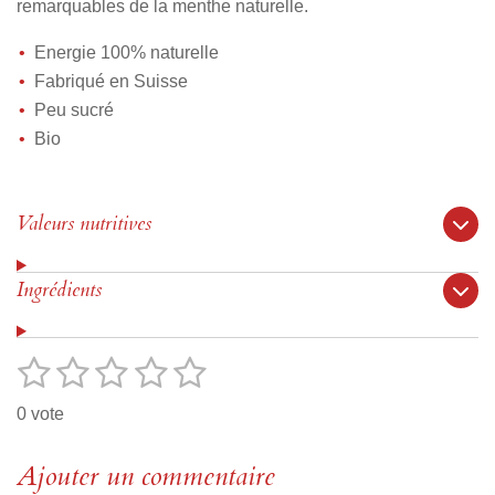
remarquables de la menthe naturelle.
Energie 100% naturelle
Fabriqué en Suisse
Peu sucré
Bio
Valeurs nutritives
Ingrédients
1
2
3
4
5
E
É
n
v
é
é
é
é
é
v
0 vote
o
a
t
t
t
t
t
y
l
e
o
Ajouter un commentaire
o
o
o
o
u
r