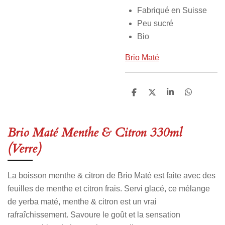
Fabriqué en Suisse
Peu sucré
Bio
Brio Maté
P
P
P
P
a
a
a
a
r
r
r
r
t
t
t
t
a
a
a
a
Brio Maté Menthe & Citron 330ml
g
g
g
g
e
e
e
e
(Verre)
r
r
r
r
La boisson menthe & citron de
Brio Maté
est faite avec des
feuilles de menthe et citron frais. Servi glacé, ce mélange
de yerba maté, menthe & citron est un vrai
rafraîchissement. Savoure le goût et la sensation