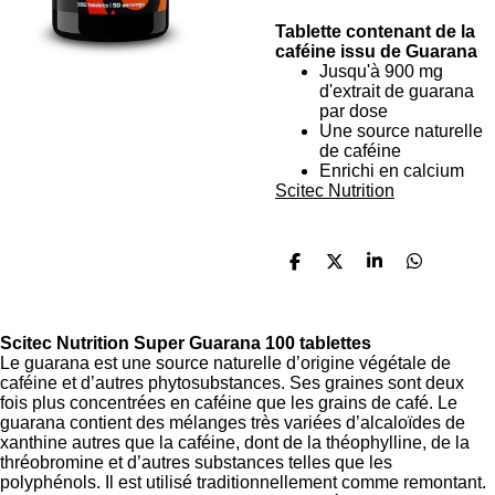
Tablette contenant de la
caféine issu de Guarana
Jusqu'à 900 mg
d'extrait de guarana
par dose
Une source naturelle
de caféine
E
nrichi en calcium
Scitec Nutrition
P
P
P
P
a
a
a
a
r
r
r
r
t
t
t
t
a
a
a
a
Scitec Nutrition Super Guarana 100 tablettes
g
g
g
g
Le guarana est une source naturelle d’origine végétale de
e
e
e
e
caféine et d’autres phytosubstances. Ses graines sont deux
r
r
r
r
fois plus concentrées en caféine que les grains de café. Le
guarana contient des mélanges très variées d’alcaloïdes de
xanthine autres que la caféine, dont de la théophylline, de la
thréobromine et d’autres substances telles que les
polyphénols. Il est utilisé traditionnellement comme remontant.