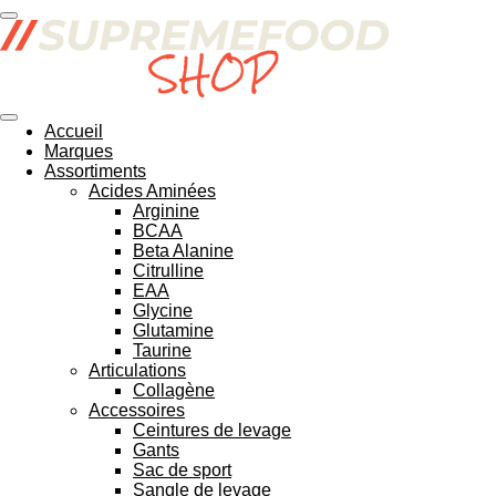
Passer
au
contenu
principal
Accueil
Marques
Assortiments
Acides Aminées
Arginine
BCAA
Beta Alanine
Citrulline
EAA
Glycine
Glutamine
Taurine
Articulations
Collagène
Accessoires
Ceintures de levage
Gants
Sac de sport
Sangle de levage