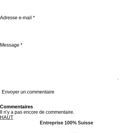
i
i
i
i
i
i
l
o
'
l
l
l
l
l
n
é
:
v
Adresse e-mail *
e
e
e
e
e
0
a
é
l
s
s
s
s
t
u
o
a
i
t
Message *
l
i
e
o
n
Envoyer un commentaire
Commentaires
Il n'y a pas encore de commentaire.
HAUT
Entreprise 100% Suisse