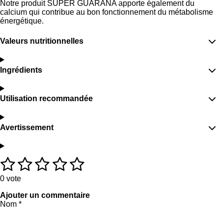
Notre produit SUPER GUARANA apporte également du
calcium qui contribue au bon fonctionnement du métabolisme
énergétique.
Valeurs nutritionnelles
Ingrédients
Utilisation recommandée
Avertissement
1
2
3
4
5
É
E
v
n
é
é
é
é
é
a
v
0 vote
l
o
t
t
t
t
t
Ajouter un commentaire
u
y
Nom *
a
e
o
o
o
o
o
t
r