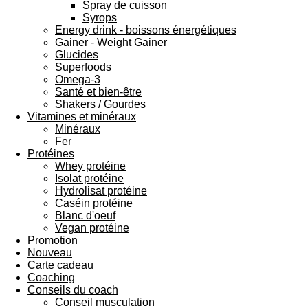
Spray de cuisson
Syrops
Energy drink - boissons énergétiques
Gainer - Weight Gainer
Glucides
Superfoods
Omega-3
Santé et bien-être
Shakers / Gourdes
Vitamines et minéraux
Minéraux
Fer
Protéines
Whey protéine
Isolat protéine
Hydrolisat protéine
Caséin protéine
Blanc d'oeuf
Vegan protéine
Promotion
Nouveau
Carte cadeau
Coaching
Conseils du coach
Conseil musculation