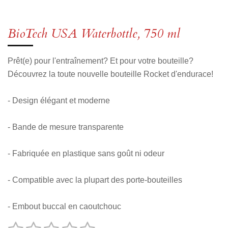
a
a
a
a
r
r
r
r
t
t
t
t
a
a
a
a
BioTech USA Waterbottle, 750 ml
g
g
g
g
e
e
e
e
r
r
r
r
Prêt(e) pour l'entraînement? Et pour votre bouteille?
Découvrez la toute nouvelle bouteille Rocket d'endurace!
- Design élégant et moderne
- Bande de mesure transparente
- Fabriquée en plastique sans goût ni odeur
- Compatible avec la plupart des porte-bouteilles
- Embout buccal en caoutchouc
E
É