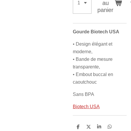
au
panier
Gourde Biotech USA
• Design élégant et
moderne,
• Bande de mesure
transparente,
• Embout buccal en
caoutchouc
Sans BPA
Biotech USA
P
P
P
P