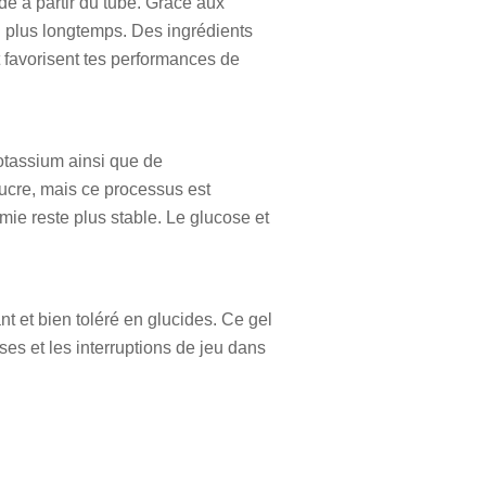
e à partir du tube. Grâce aux
i plus longtemps. Des ingrédients
t favorisent tes performances de
potassium ainsi que de
sucre, mais ce processus est
mie reste plus stable. Le glucose et
t et bien toléré en glucides. Ce gel
es et les interruptions de jeu dans