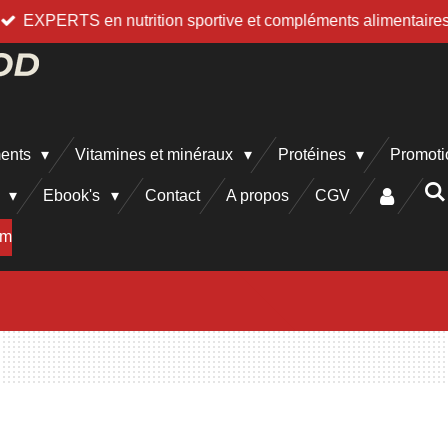
EXPERTS en nutrition sportive et compléments alimentaire
ments
Vitamines et minéraux
Protéines
Promoti
h
Ebook's
Contact
A propos
CGV
am