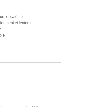
ium et caféine
pidement et lentement
e
ble