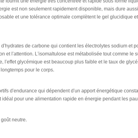
ournit une énergie très concentrée et rapide sous forme liquid
énergie est non seulement rapidement disponible, mais dure auss
dosable et une tolérance optimale complètent le gel glucidique e
 d'hydrates de carbone qui contient les électrolytes sodium et 
ion et l'attention. L'isomaltulose est métabolisée tout comme le 
l'effet glycémique est beaucoup plus faible et le taux de glycé
 longtemps pour le corps.
rtifs d'endurance qui dépendent d'un apport énergétique constan
 idéal pour une alimentation rapide en énergie pendant les paus
 goût neutre.