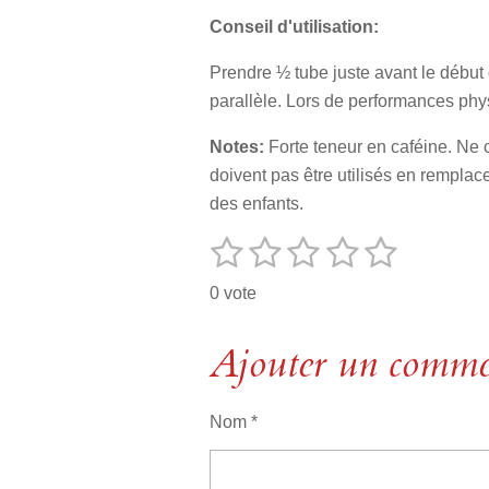
Conseil d'utilisation:
Prendre ½ tube juste avant le début 
parallèle. Lors de performances phy
Notes:
Forte teneur en caféine. Ne 
doivent pas être utilisés en rempla
des enfants.
1
2
3
4
5
E
É
n
v
é
é
é
é
é
v
0 vote
o
a
t
t
t
t
t
y
l
e
o
Ajouter un comme
o
o
o
o
u
r
i
i
i
i
i
l
a
'
l
l
l
l
l
t
é
Nom *
v
i
e
e
e
e
e
a
o
l