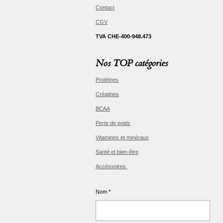
Contact
CGV
TVA CHE-400-948.473
Nos TOP catégories
Protéines
Créatines
BCAA
Perte de poids
Vitamines et minéraux
Santé et bien-être
Accéssoires
Nom *