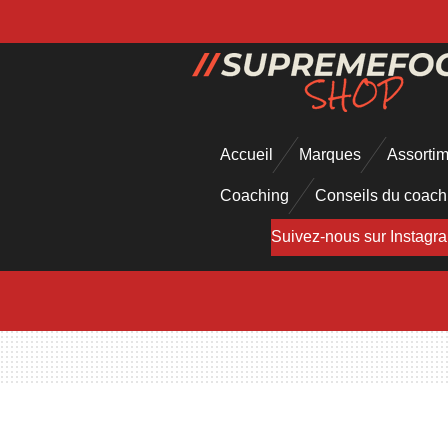
Passer
au
contenu
principal
Accueil
Marques
Assorti
Coaching
Conseils du coac
Suivez-nous sur Instagr