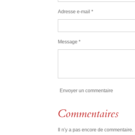
s
s
s
s
u
n
a
Adresse e-mail *
:
t
i
0
o
é
n
t
Message *
o
i
l
e
Envoyer un commentaire
Commentaires
Il n'y a pas encore de commentaire.