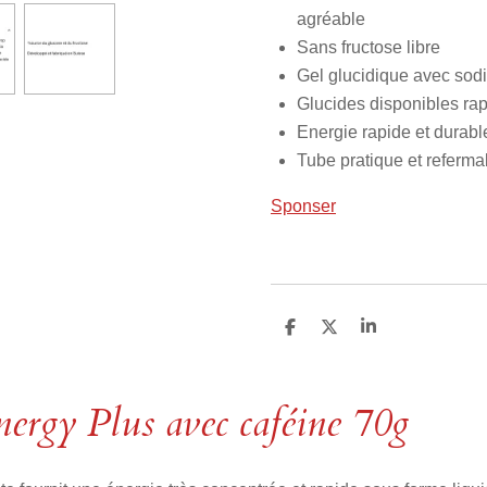
agréable
Sans fructose libre
Gel glucidique avec sod
Glucides disponibles ra
Energie rapide et durabl
Tube pratique et referma
Sponser
P
P
P
a
a
a
r
r
r
t
t
t
a
a
a
ergy Plus avec caféine 70g
g
g
g
e
e
e
r
r
r