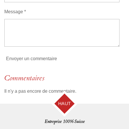
é
n
t
Message *
o
i
l
e
Envoyer un commentaire
Commentaires
Il n'y a pas encore de commentaire.
HAUT
Entreprise 100% Suisse