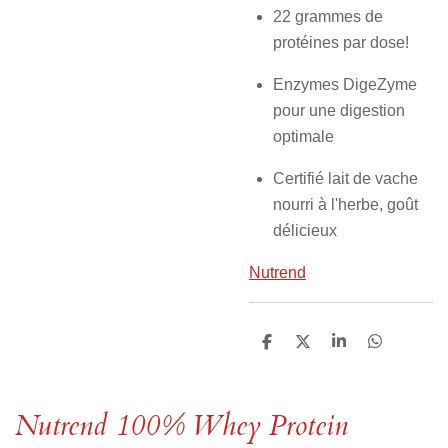
22 grammes de
protéines par dose!
Enzymes DigeZyme
pour une digestion
optimale
Certifié lait de vache
nourri à l'herbe, goût
délicieux
Nutrend
P
P
P
P
a
a
a
a
r
r
r
r
t
t
t
t
a
a
a
a
Nutrend 100% Whey Protein
g
g
g
g
e
e
e
e