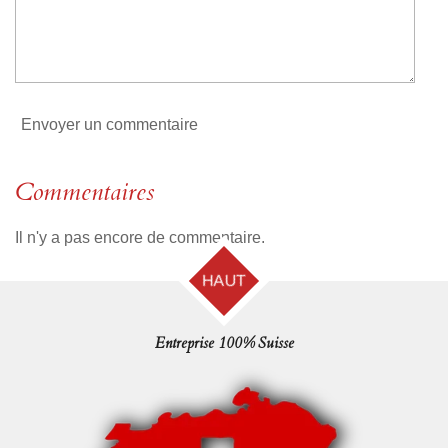
i
l
e
Envoyer un commentaire
Commentaires
Il n'y a pas encore de commentaire.
HAUT
Entreprise 100% Suisse