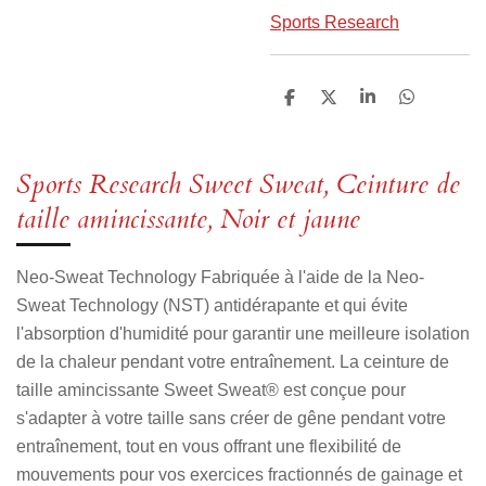
Sports Research
P
P
P
P
a
a
a
a
r
r
r
r
t
t
t
t
a
a
a
a
Sports Research Sweet Sweat, Ceinture de
g
g
g
g
e
e
e
e
taille amincissante, Noir et jaune
r
r
r
r
Neo-Sweat Technology Fabriquée à l'aide de la Neo-
Sweat Technology (NST) antidérapante et qui évite
l'absorption d'humidité pour garantir une meilleure isolation
de la chaleur pendant votre entraînement. La ceinture de
taille amincissante Sweet Sweat® est conçue pour
s'adapter à votre taille sans créer de gêne pendant votre
entraînement, tout en vous offrant une flexibilité de
mouvements pour vos exercices fractionnés de gainage et